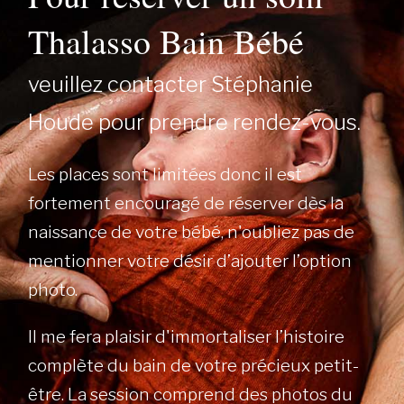
Thalasso Bain Bébé
veuillez contacter Stéphanie
Houde pour prendre rendez-vous.
Les places sont limitées donc il est
fortement encouragé de réserver dès la
naissance de votre bébé, n'oubliez pas de
mentionner votre désir d’ajouter l’option
photo.
Il me fera plaisir d'immortaliser l’histoire
complète du bain de votre précieux petit-
être. La session comprend des photos du